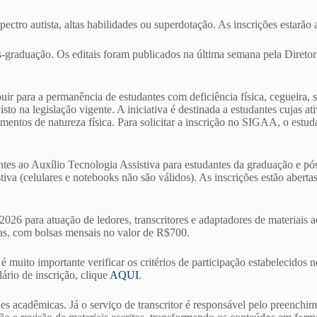
pectro autista, altas habilidades ou superdotação. As inscrições estarão
s-graduação. Os editais foram publicados na última semana pela Direto
uir para a permanência de estudantes com deficiência física, cegueira, s
 na legislação vigente. A iniciativa é destinada a estudantes cujas at
entos de natureza física. Para solicitar a inscrição no SIGAA, o estu
es ao Auxílio Tecnologia Assistiva para estudantes da graduação e pó
va (celulares e notebooks não são válidos). As inscrições estão aberta
2026 para atuação de ledores, transcritores e adaptadores de materiais a
stas, com bolsas mensais no valor de R$700.
uito importante verificar os critérios de participação estabelecidos no
lário de inscrição, clique
AQUI
.
des acadêmicas. Já o serviço de transcritor é responsável pelo preenchim