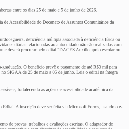
 abertas entre os dias 25 de maio e 5 de junho de 2026.
ria de Acessibilidade do Decanato de Assuntos Comunitários da
urdocegueira, deficiência múltipla associada à deficiência física ou
ividades diárias relacionadas ao autocuidado não são realizadas com
dante deverá procurar pelo edital “DACES Auxílio apoio escolar ou
s-graduação. O benefício prevê o pagamento de até R$3 mil para
s no SIGAA de 25 de maio a 05 de junho. Leia o edital na íntegra
cessíveis, fortalecendo as ações de acessibilidade acadêmica da
 Edital. A inscrição deve ser feita via Microsoft Forms, usando o e-
ento de provas, trabalhos e avaliações escritas. O adaptador de