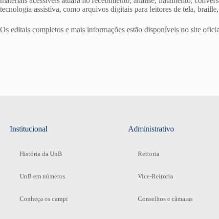
materiais acessíveis atuará no recebimento, análise, tratamento, conver
tecnologia assistiva, como arquivos digitais para leitores de tela, braill
Os editais completos e mais informações estão disponíveis no site o
Institucional
Administrativo
História da UnB
Reitoria
UnB em números
Vice-Reitoria
Conheça os campi
Conselhos e câmaras