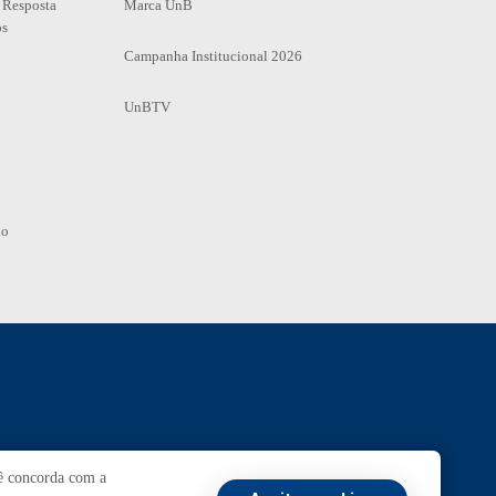
 Resposta
Marca UnB
os
Campanha Institucional 2026
UnBTV
io
Ouvidoria
UnB
cê concorda com a