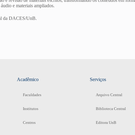
são e revisão de materiais escritos, transformando os conteúdos em form
e, áudio e materiais ampliados.
ficial da DACES/UnB.
Acadêmico
Serviços
Faculdades
Arquivo Central
Institutos
Biblioteca Central
Centros
Editora UnB