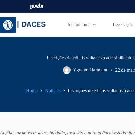
Abrir a barra de ferramentas
Institucional
Legislação
Inscrições de editais voltadas à acessibilida
Ygraine Hartmann
22 de mai
Home
Notícias
Inscrições de editais voltadas à ac
Auxílios promovem acessibilidade, inclusão e permanência estudantil