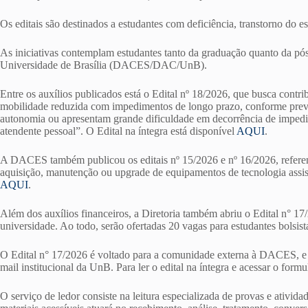
Os editais são destinados a estudantes com deficiência, transtorno do es
As iniciativas contemplam estudantes tanto da graduação quanto da pó
Universidade de Brasília (DACES/DAC/UnB).
Entre os auxílios publicados está o Edital nº 18/2026, que busca contrib
mobilidade reduzida com impedimentos de longo prazo, conforme previsto
autonomia ou apresentam grande dificuldade em decorrência de impedim
atendente pessoal”. O Edital na íntegra está disponível
AQUI
.
A DACES também publicou os editais nº 15/2026 e nº 16/2026, referent
aquisição, manutenção ou upgrade de equipamentos de tecnologia assisti
AQUI
.
Além dos auxílios financeiros, a Diretoria também abriu o Edital n° 17/
universidade. Ao todo, serão ofertadas 20 vagas para estudantes bolsi
O Edital n° 17/2026 é voltado para a comunidade externa à DACES, e é m
mail institucional da UnB. Para ler o edital na íntegra e acessar o formu
O serviço de ledor consiste na leitura especializada de provas e ativida