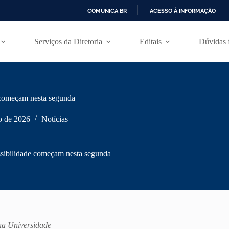
COMUNICA BR
ACESSO À INFORMAÇÃO
I
R
Serviços da Diretoria
Editais
Dúvidas 
P
A
R
A
O
C
de começam nesta segunda
O
N
T
o de 2026
Notícias
E
Ú
D
essibilidade começam nesta segunda
O
 na Universidade