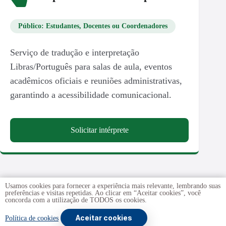
Público: Estudantes, Docentes ou Coordenadores
Serviço de tradução e interpretação
Libras/Português para salas de aula, eventos
acadêmicos oficiais e reuniões administrativas,
garantindo a acessibilidade comunicacional.
Solicitar intérprete
Usamos cookies para fornecer a experiência mais relevante, lembrando suas
preferências e visitas repetidas. Ao clicar em “Aceitar cookies”, você
concorda com a utilização de TODOS os cookies.
Aceitar cookies
Copyright © 2026 -
Universidade de Brasília
. Todos os
Política de cookies