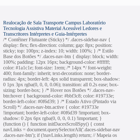
Realocação de Sala
Transporte Campus
Laboratório
Tecnologia Assistiva
Material Acessível
Ledores e
Transcritores
Intérpretes e Guia-Intérpretes
/* Contêiner Flutuante (Sticky) */ .daces-sidebar-nav {
display: flex; flex-direction: column; gap: 8px; position:
sticky; top: 100px; z-index: 10; width: 100%; } /* Estilo
Base dos Botões */ .daces-nav-btn { display: block; width:
100%; padding: 12px 16px; background-color: #ffffff;
color: #1a1c1e; font-size: 1rem; /* 14px */ font-weight:
400; font-family: inherit; text-decoration: none; border-
radius: 4px; border-left: 4px solid transparent; box-shadow:
0 1px 3px rgba(0, 0, 0, 0.06); transition: all 0.2s ease; box-
sizing: border-box; } /* Hover nos Botões */ .daces-nav-
btn:hover { background-color: #bbf3c8; color: #19733e;
border-left-color: #0f6d39; } /* Estado Ativo (Pintado via
Scroll) */ .daces-nav-btn.active { color: #19733e
!important; border-left-color: #0f6d39 !important; box-
shadow: 0 2px 6px rgba(0, 0, 0, 0.1) !important; }
(function () { function initDacesScrollSpy() { const
navLinks = document.querySelectorAll('.daces-sidebar-nav
.daces-nav-btn'); if (!navLinks.length) return; // Mapeia os