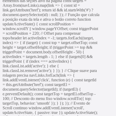
elementos das seções alvo na página const targets =
Array.from(navLinks).map(link => { const id =
link.getAttribute('href'); return id && id.startsWith('#') ?
document.querySelector(id) : null; }); // Função que calcula
a posição exata da tela e ativa o botão correto function
updateActiveState() { const scrollPosition =
window.scrollY || window.pageYOffset; const triggerPoint
= scrollPosition + 220; // Offset para compensar
topo/header let activeIndex = -1; targets.forEach((target,
index) => { if (target) { const top = target.offsetTop; const
height = target.offsetHeight; if (triggerPoint >= top &&
triggerPoint = document.body.offsetHeight - 50) {
activeIndex = targets.length - 1; } else if (targets[0] &&
triggerPoint { if (index === activeIndex) {
link.classList.add('active'); } else {
link.classList.remove('active'); } }); } // Clique suave para
rolagem precisa navLinks.forEach(link => {
link.addEventListener('click', function (e) { const targetId
= this.getAttribute('href'); const targetEl =
document.querySelector(targetId); if (targetEl) {
e.preventDefault(); const targetTop = targetEl.offsetTop -
100; // Desconto do menu fixo window.scrollTo({ top:
targetTop, behavior: 'smooth' }); } }); }); // Evento de
Scroll continuo window.addEventListener('scroll',
updateActiveState, { passive: true }); updateActiveState();